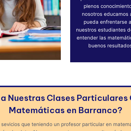
plenos conocimiento
nosotros educamos a
pueda enfrentarse a 
nuestros estudiantes d
entender las matemáti
buenos resultado
 Nuestras Clases Particulares
Matemáticas en Barranco?
sevicios que teniendo un profesor particular en matem