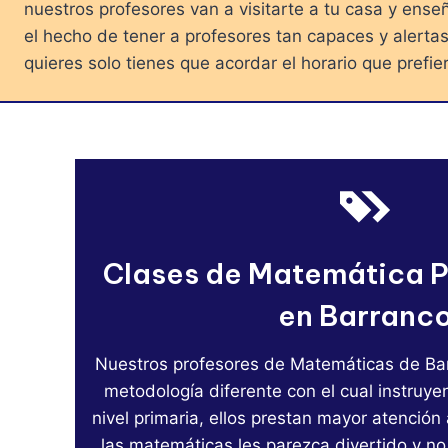
nuestros profesores van a visitarte a tu casa y en
el hecho de tener a profesores tan capaces y alert
quieres solo tienes que acordar el horario que pref
Clases de Matemática P
en Barranc
Nuestros profesores de Matemáticas de Ba
metodología diferente con el cual instruye
nivel primaria, ellos prestan mayor atenció
las matemáticas les parezca divertido y no